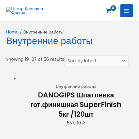
Перейти
S
MAI
к
e
MEN
содержимому
a
r
Home
/ Внутренние работы
Внутренние работы
c
h
p
Showing 19–27 of 56 results
r
o
d
Внутренние работы
u
DANOGIPS Шпатлевка
c
гот.финишная SuperFinish
t
5кг /120шт
s
:
557,00
₽