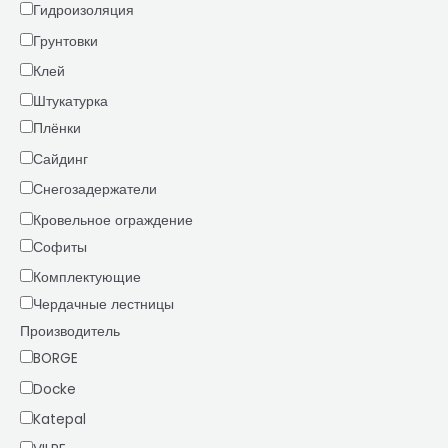
Гидроизоляция
Грунтовки
Клей
Штукатурка
Плёнки
Сайдинг
Снегозадержатели
Кровельное ограждение
Софиты
Комплектующие
Чердачные лестницы
Производитель
BORGE
Docke
Katepal