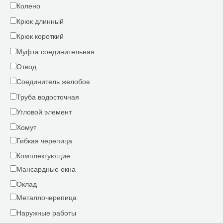
Колено
Крюк длинный
Крюк короткий
Муфта соединительная
Отвод
Соединитель желобов
Труба водосточная
Угловой элемент
Хомут
Гибкая черепица
Комплектующие
Мансардные окна
Оклад
Металлочерепица
Наружные работы