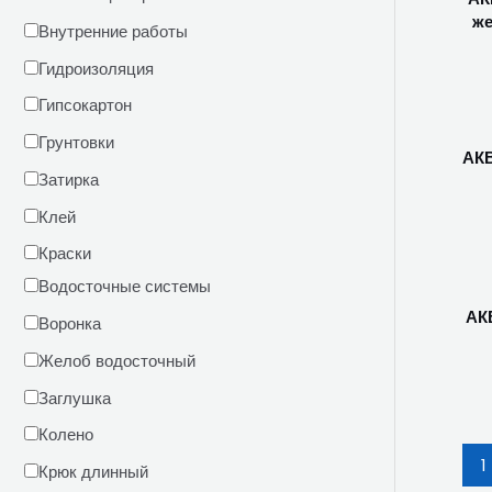
же
Внутренние работы
Гидроизоляция
Гипсокартон
Грунтовки
АКВ
Затирка
Клей
Краски
Водосточные системы
АК
Воронка
Желоб водосточный
Заглушка
Колено
1
Крюк длинный