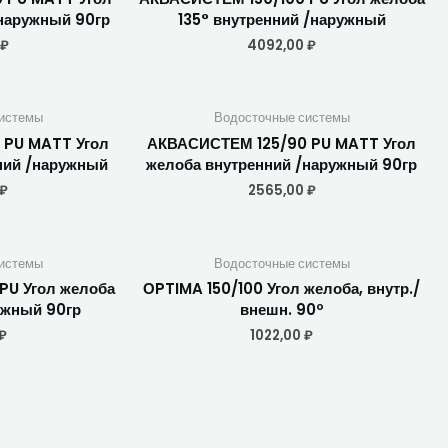
наружный 90гр
135° внутренний /наружный
₽
4092,00
₽
истемы
Водосточные системы
 PU MATT Угол
АКВАСИСТЕМ 125/90 PU MATT Угол
ний /наружный
желоба внутренний /наружный 90гр
₽
2565,00
₽
истемы
Водосточные системы
PU Угол желоба
ОPTIMA 150/100 Угол желоба, внутр./
ужный 90гр
внешн. 90º
₽
1022,00
₽