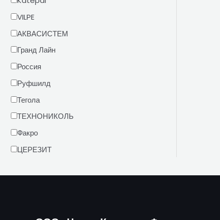
Katepal
VILPE
АКВАСИСТЕМ
Гранд Лайн
Россия
Руфшилд
Тегола
ТЕХНОНИКОЛЬ
Факро
ЦЕРЕЗИТ