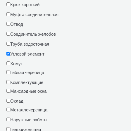
Крюк короткий
Муфта соединительная
Отвод
Соединитель желобов
Труба водосточная
Угловой элемент
Хомут
Гибкая черепица
Комплектующие
Мансардные окна
Оклад
Металлочерепица
Наружные работы
Гидроизоляция