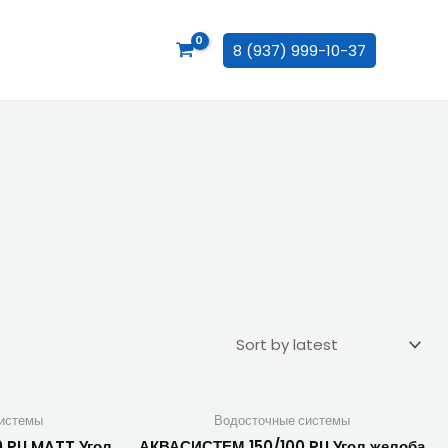
8 (937) 999-10-37
истемы
Водосточные системы
 PU MATT Угол
АКВАСИСТЕМ 150/100 PU Угол желоба