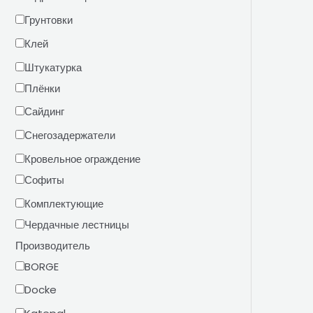
Грунтовки
Клей
Штукатурка
Плёнки
Сайдинг
Снегозадержатели
Кровельное ограждение
Софиты
Комплектующие
Чердачные лестницы
Производитель
BORGE
Docke