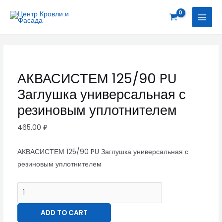
Перейти
АКВАСИСТЕМ
MAI
к
125/90
MEN
содержимому
PU
Заглушка
универсальная
с
АКВАСИСТЕМ 125/90 PU
резиновым
Заглушка универсальная с
уплотнителем
quantity
резиновым уплотнителем
465,00
₽
АКВАСИСТЕМ 125/90 PU Заглушка универсальная с
резиновым уплотнителем
ADD TO CART