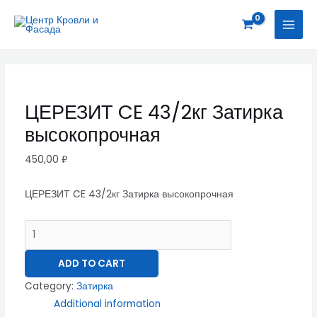
Перейти
ЦЕРЕЗИТ
MAI
к
CE
MEN
содержимому
43/2кг
Затирка
высокопрочная
quantity
ЦЕРЕЗИТ CE 43/2кг Затирка
высокопрочная
450,00
₽
ЦЕРЕЗИТ CE 43/2кг Затирка высокопрочная
ADD TO CART
Category:
Затирка
Additional information