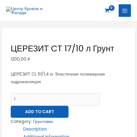
Перейти
ЦЕРЕЗИТ
MAI
к
CT
MEN
содержимому
17/10
л
Грунт
quantity
ЦЕРЕЗИТ CT 17/10 л Грунт
1200,00
₽
ЦЕРЕЗИТ CL 51/1,4 кг Эластичная полимерная
гидроизоляция
ADD TO CART
Category:
Грунтовки
Description
Additional information