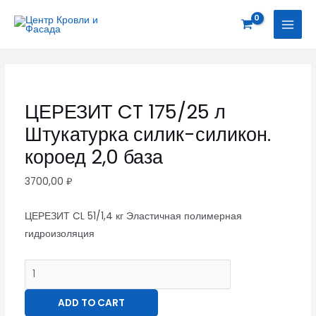
Перейти
ЦЕРЕЗИТ
MAI
к
CT
MEN
содержимому
175/25
л
Штукатурка
силик-
ЦЕРЕЗИТ CT 175/25 л
силикон.
Штукатурка силик-силикон.
короед
2,0
короед 2,0 база
база
3700,00
₽
quantity
ЦЕРЕЗИТ CL 51/1,4 кг Эластичная полимерная
гидроизоляция
ADD TO CART