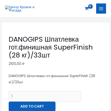
Перейти
DANOGIPS
MAI
к
Шпатлевка
MEN
содержимому
гот.финишная
SuperFinish
(28
кг)/33шт
DANOGIPS Шпатлевка
quantity
гот.финишная SuperFinish
(28 кг)/33шт
2100,00
₽
DANOGIPS Шпатлевка гот.финишная SuperFinish (28
кг)/33шт
ADD TO CART