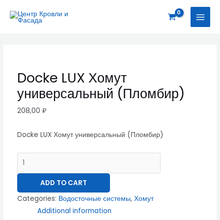
Перейти
Docke
MAI
к
LUX
MEN
содержимому
Хомут
универсальный
(Пломбир)
quantity
Docke LUX Хомут
универсальный (Пломбир)
208,00
₽
Docke LUX Хомут универсальный (Пломбир)
ADD TO CART
Categories:
Водосточные системы
,
Хомут
Additional information