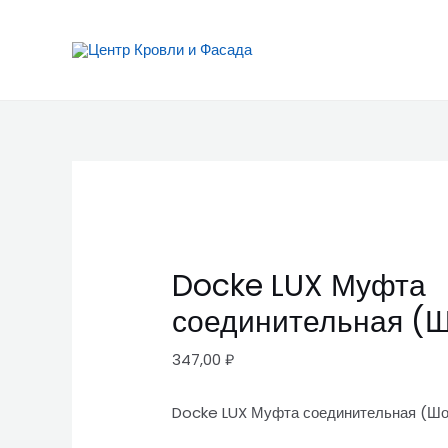
Перейти
Docke
к
LUX
содержимому
Муфта
соединительная
(Шоколад)
quantity
Docke LUX Муфта
соединительная (
347,00
₽
Docke LUX Муфта соединительная (Ш