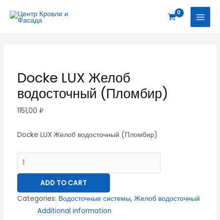
Перейти
Docke
MAI
к
LUX
MEN
содержимому
Желоб
водосточный
(Пломбир)
quantity
Docke LUX Желоб
водосточный (Пломбир)
1151,00
₽
Docke LUX Желоб водосточный (Пломбир)
ADD TO CART
Categories:
Водосточные системы
,
Желоб водосточный
Additional information