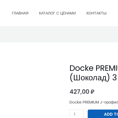
ГЛАВНАЯ
КАТАЛОГ С ЦЕНАМИ
КОНТАКТЫ
Docke PREM
Docke
PREMIUM
(Шоколад) 3
J-
профиль
427,00
₽
(Шоколад)
Docke PREMIUM J-профиль
3
м.п
ADD T
quantity