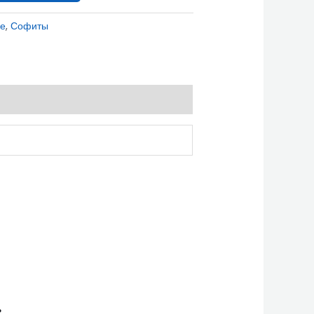
е
,
Софиты
ь