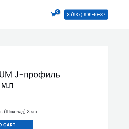
8 (937) 999-10-37
IUM J-профиль
 м.п
 (Шоколад) 3 м.п
O CART