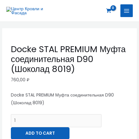
Перейти
Docke
MAI
к
STAL
MEN
содержимому
PREMIUM
Муфта
соединительная
D90
Docke STAL PREMIUM Муфта
(Шоколад
соединительная D90
8019)
quantity
(Шоколад 8019)
760,00
₽
Docke STAL PREMIUM Муфта соединительная D90
(Шоколад 8019)
ADD TO CART