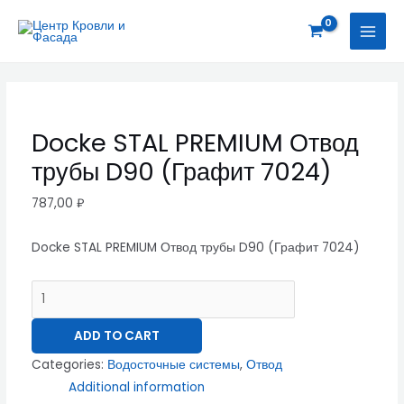
Перейти
Docke
MAI
к
STAL
MEN
содержимому
PREMIUM
Отвод
трубы
D90
Docke STAL PREMIUM Отвод
(Графит
трубы D90 (Графит 7024)
7024)
quantity
787,00
₽
Docke STAL PREMIUM Отвод трубы D90 (Графит 7024)
ADD TO CART
Categories:
Водосточные системы
,
Отвод
Additional information