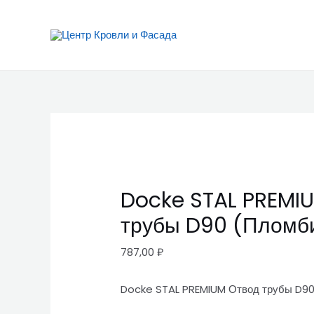
Перейти
Docke
к
STAL
содержимому
PREMIUM
Отвод
трубы
D90
(Пломбир
9010)
quantity
Docke STAL PREMI
трубы D90 (Пломб
787,00
₽
Docke STAL PREMIUM Отвод трубы D90