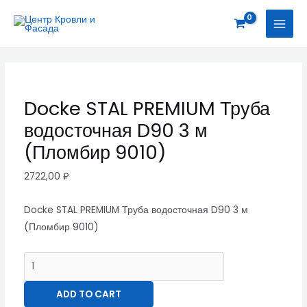
Перейти
Docke
MAI
к
STAL
MEN
содержимому
PREMIUM
Труба
водосточная
D90
Docke STAL PREMIUM Труба
3
водосточная D90 3 м
м
(Пломбир
(Пломбир 9010)
9010)
2722,00
₽
quantity
Docke STAL PREMIUM Труба водосточная D90 3 м
(Пломбир 9010)
ADD TO CART