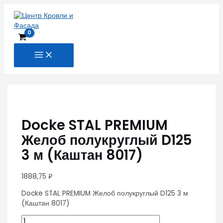
MAIN
Перейти
Docke
MENU
к
STAL
содержимому
PREMIUM
Желоб
полукруглый
D125
3
м
(Каштан
8017)
quantity
Docke STAL PREMIUM
Желоб полукруглый D125
3 м (Каштан 8017)
1888,75
₽
Docke STAL PREMIUM Желоб полукруглый D125 3 м
(Каштан 8017)