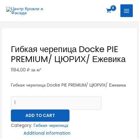
Перейти
Гибкая
MAI
к
черепица
MEN
содержимому
Docke
PIE
PREMIUM/
ЦЮРИХ/
Гибкая черепица Docke PIE
Ежевика
PREMIUM/ ЦЮРИХ/ Ежевика
quantity
1194,00
₽
за м²
Гибкая черепица Docke PIE PREMIUM/ ЦЮРИХ/ Ежевика
ADD TO CART
Category:
Гибкая черепица
Additional information