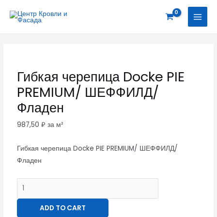
Перейти
Гибкая
MAI
к
черепица
MEN
содержимому
Docke
PIE
PREMIUM/
ШЕФФИЛД/
Гибкая черепица Docke PIE
Фладен
PREMIUM/ ШЕФФИЛД/
quantity
Фладен
987,50
₽
за м²
Гибкая черепица Docke PIE PREMIUM/ ШЕФФИЛД/
Фладен
ADD TO CART