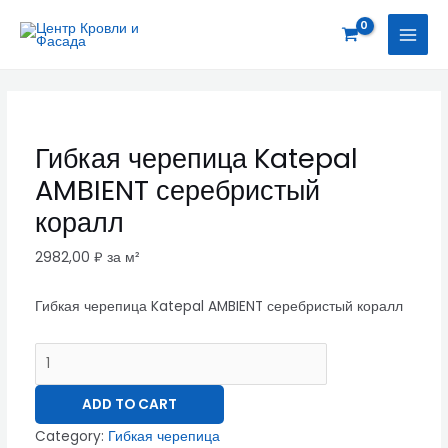
Перейти
Гибкая
MAI
к
черепица
MEN
содержимому
Katepal
AMBIENT
серебристый
коралл
Гибкая черепица Katepal
quantity
AMBIENT серебристый
коралл
2982,00
₽
за м²
Гибкая черепица Katepal AMBIENT серебристый коралл
ADD TO CART
Category:
Гибкая черепица