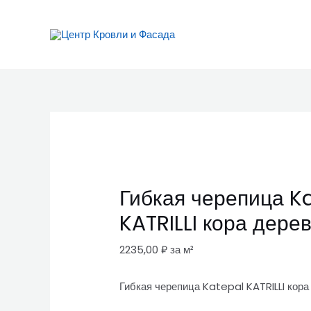
Перейти
Гибкая
к
черепица
содержимому
Katepal
KATRILLI
кора
дерева
quantity
Гибкая черепица K
KATRILLI кора дере
2235,00
₽
за м²
Гибкая черепица Katepal KATRILLI кора