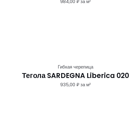
984,00
₽
за м²
Гибкая черепица
Тегола SARDEGNA Liberica 020
935,00
₽
за м²