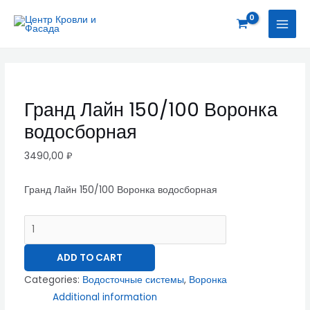
Перейти
Гранд
MAI
к
Лайн
MEN
содержимому
150/100
Воронка
водосборная
quantity
Гранд Лайн 150/100 Воронка
водосборная
3490,00
₽
Гранд Лайн 150/100 Воронка водосборная
ADD TO CART
Categories:
Водосточные системы
,
Воронка
Additional information