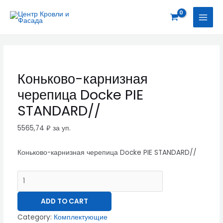
Перейти
Коньково-
MAI
к
карнизная
MEN
содержимому
черепица
Docke
PIE
STANDARD//
Коньково-карнизная
quantity
черепица Docke PIE
STANDARD//
5565,74
₽
за уп.
Коньково-карнизная черепица Docke PIE STANDARD//
ADD TO CART
Category:
Комплектующие