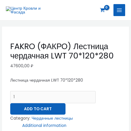
Перейти
FAKRO
MAI
к
(ФАКРО)
MEN
содержимому
Лестница
чердачная
LWT
70*120*280
FAKRO (ФАКРО) Лестница
quantity
чердачная LWT 70*120*280
47600,00
₽
Лестница чердачная LWT 70*120*280
ADD TO CART
Category:
Чердачные лестницы
Additional information