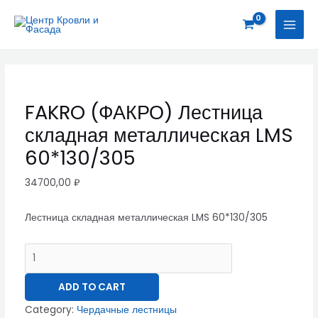
Перейти
FAKRO
MAI
к
(ФАКРО)
MEN
содержимому
Лестница
складная
металлическая
LMS
FAKRO (ФАКРО) Лестница
60*130/305
складная металлическая LMS
quantity
60*130/305
34700,00
₽
Лестница складная металлическая LMS 60*130/305
ADD TO CART
Category:
Чердачные лестницы