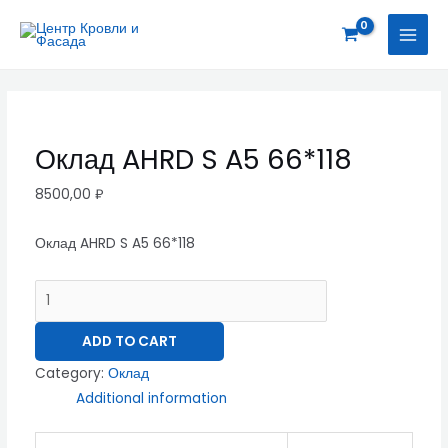
Перейти
Оклад
MAI
к
AHRD
MEN
содержимому
S
A5
66*118
quantity
Оклад AHRD S A5 66*118
8500,00
₽
Оклад AHRD S A5 66*118
ADD TO CART
Category:
Оклад
Additional information