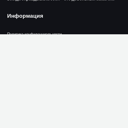
Информация
Политика конфиденциальности
Каталог с ценами
Напишите нам
Контакты
Время работы: ПН-ПТ: 09:00-17:00
г. Самара, ул. Советской Армии, 99а, офис 310
ckfsamara@yandex.ru
8 (937) 999-10-37
8 (846) 229-75-30
8 (846) 229-75-40