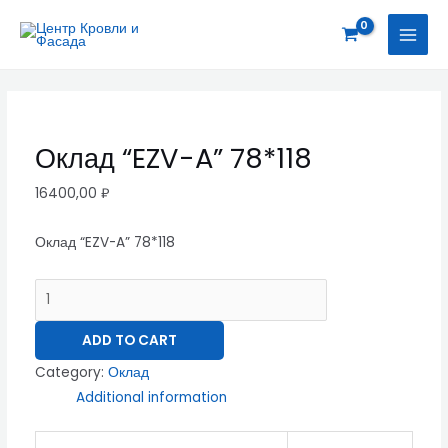
Перейти
Оклад
MAI
к
"EZV-
MEN
содержимому
A"
78*118
quantity
Оклад “EZV-A” 78*118
16400,00
₽
Оклад “EZV-A” 78*118
ADD TO CART
Category:
Оклад
Additional information