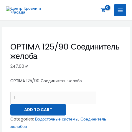
Перейти
ОPTIMA
MAI
к
125/90
MEN
содержимому
Соединитель
желоба
quantity
ОPTIMA 125/90 Соединитель
желоба
247,00
₽
ОPTIMA 125/90 Соединитель желоба
ADD TO CART
Categories:
Водосточные системы
,
Соединитель
желобов