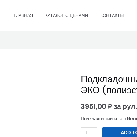
ГЛАВНАЯ
КАТАЛОГ С ЦЕНАМИ
КОНТАКТЫ
Подкладочны
Подкладочный
ковёр
ЭКО (полиэс
Neoizol
ЭКО
3951,00
₽
за рул
(полиэстр)
Подкладочный ковёр Neoi
quantity
ADD T