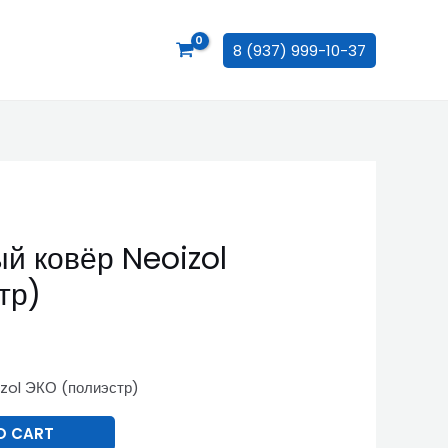
8 (937) 999-10-37
й ковёр Neoizol
тр)
.
zol ЭКО (полиэстр)
O CART