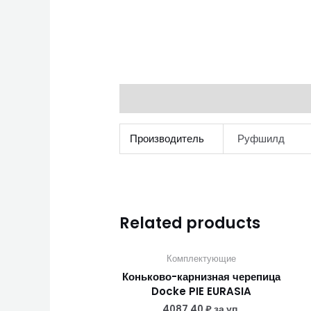
Additional information
Производитель
Руфшилд
Related products
Комплектующие
Коньково-карнизная черепица
Docke PIE EURASIA
4087,40
₽
за уп.