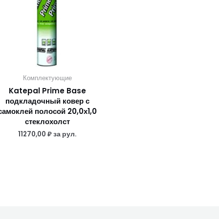
Комплектующие
Katepal Prime Base
подкладочный ковер с
самоклей полосой 20,0х1,0
стеклохолст
11270,00
₽
за рул.