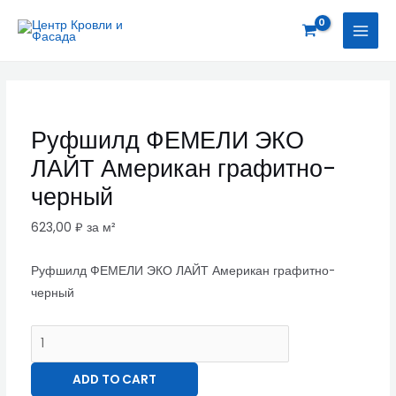
Перейти
Руфшилд
MAI
к
ФЕМЕЛИ
MEN
содержимому
ЭКО
ЛАЙТ
Американ
графитно-
Руфшилд ФЕМЕЛИ ЭКО
черный
ЛАЙТ Американ графитно-
quantity
черный
623,00
₽
за м²
Руфшилд ФЕМЕЛИ ЭКО ЛАЙТ Американ графитно-
черный
ADD TO CART