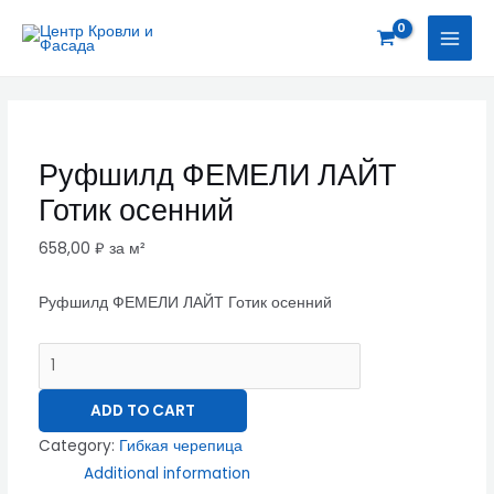
Перейти
Руфшилд
MAI
к
ФЕМЕЛИ
MEN
содержимому
ЛАЙТ
Готик
осенний
quantity
Руфшилд ФЕМЕЛИ ЛАЙТ
Готик осенний
658,00
₽
за м²
Руфшилд ФЕМЕЛИ ЛАЙТ Готик осенний
ADD TO CART
Category:
Гибкая черепица
Additional information