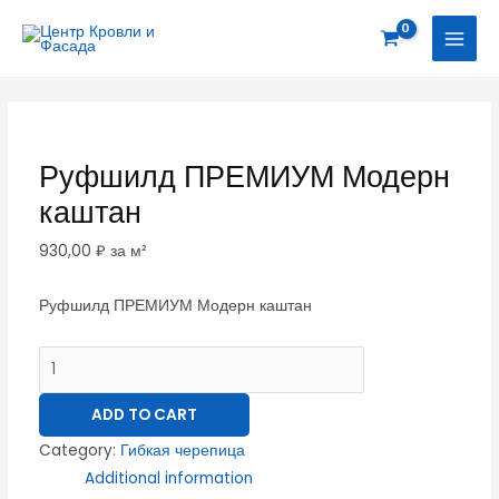
Перейти
Руфшилд
MAI
к
ПРЕМИУМ
MEN
содержимому
Модерн
каштан
quantity
Руфшилд ПРЕМИУМ Модерн
каштан
930,00
₽
за м²
Руфшилд ПРЕМИУМ Модерн каштан
ADD TO CART
Category:
Гибкая черепица
Additional information