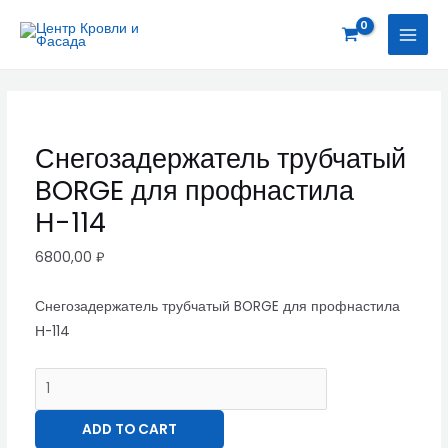
Перейти
Снегозадержатель
MAI
к
трубчатый
MEN
содержимому
BORGE
для
профнастила
Н-114
Снегозадержатель трубчатый
quantity
BORGE для профнастила
Н-114
6800,00
₽
Снегозадержатель трубчатый BORGE для профнастила
Н-114
ADD TO CART