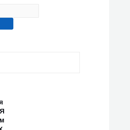
я
АЯ
мм
Х