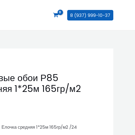
8 (937) 999-10-37
вые обои Р85
няя 1*25м 165гр/м2
 Елочка средняя 1*25м 165гр/м2 /24