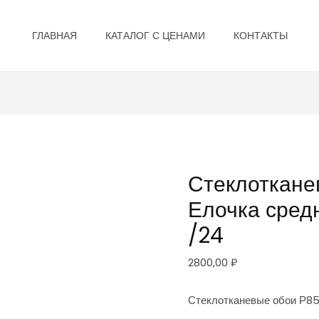
Стеклотканевые
обои
ГЛАВНАЯ
КАТАЛОГ С ЦЕНАМИ
КОНТАКТЫ
Р85
Елочка
средняя
1*25м
165гр/
м2
/24
Стеклоткане
quantity
Елочка сред
/24
2800,00
₽
Стеклотканевые обои Р85