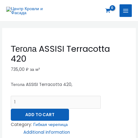
Перейти
Тегола
MAI
к
ASSISI
MEN
содержимому
Terracotta
420
quantity
Тегола ASSISI Terracotta
420
735,00
₽
за м²
Тегола ASSISI Terracotta 420,
ADD TO CART
Category:
Гибкая черепица
Additional information