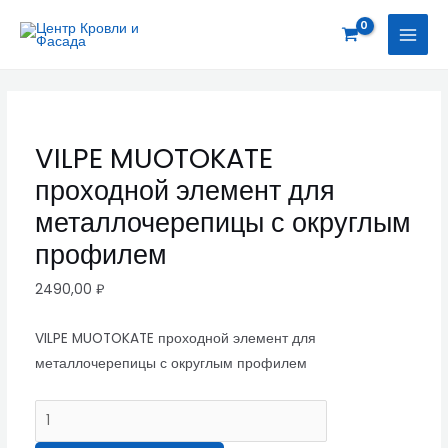
Перейти
VILPE
MAI
к
MUOTOKATE
MEN
содержимому
проходной
элемент
для
металлочерепицы
VILPE MUOTOKATE
с
проходной элемент для
округлым
профилем
металлочерепицы с округлым
quantity
профилем
2490,00
₽
VILPE MUOTOKATE проходной элемент для
металлочерепицы с округлым профилем