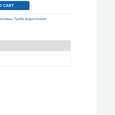
O CART
системы
,
Труба водосточная