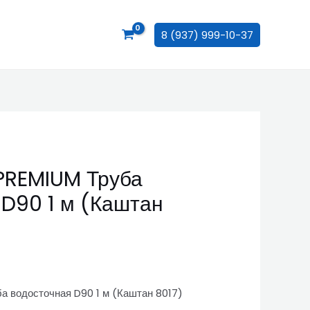
8 (937) 999-10-37
PREMIUM Труба
 D90 1 м (Каштан
а водосточная D90 1 м (Каштан 8017)