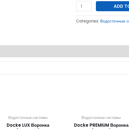
ADD T
(Каштан
8017)
Categories:
Водосточные 
quantity
Водосточные системы
Водосточные системы
Docke LUX Воронка
Docke PREMIUM Воронка