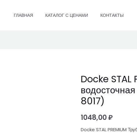
ГЛАВНАЯ
КАТАЛОГ С ЦЕНАМИ
КОНТАКТЫ
Docke STAL 
Docke
STAL
водосточная
PREMIUM
8017)
Труба
водосточная
1048,00
₽
D90
1
Docke STAL PREMIUM Труб
м