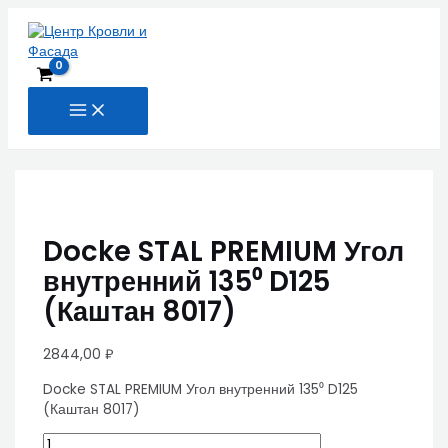
MAIN
Перейти
Docke
MENU
к
STAL
содержимому
PREMIUM
Угол
внутренний
135⁰
D125
(Каштан
8017)
quantity
Docke STAL PREMIUM Угол
внутренний 135⁰ D125
(Каштан 8017)
2844,00
₽
Docke STAL PREMIUM Угол внутренний 135⁰ D125
(Каштан 8017)