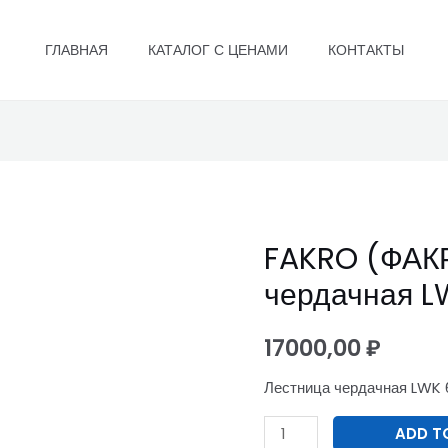
ГЛАВНАЯ
КАТАЛОГ С ЦЕНАМИ
КОНТАКТЫ
FAKRO (ФАК
FAKRO
(ФАКРО)
чердачная L
Лестница
чердачная
17000,00
₽
LWK
Лестница чердачная LWK 
60*120/280
quantity
ADD T