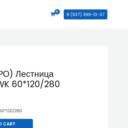
8 (937) 999-10-37
РО) Лестница
WK 60*120/280
60*120/280
O CART