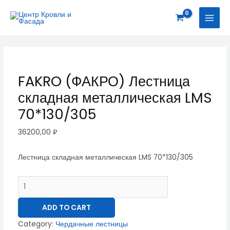
Перейти
FAKRO
MAI
к
(ФАКРО)
MEN
содержимому
Лестница
складная
металлическая
LMS
FAKRO (ФАКРО) Лестница
70*130/305
складная металлическая LMS
quantity
70*130/305
36200,00
₽
Лестница складная металлическая LMS 70*130/305
ADD TO CART
Category:
Чердачные лестницы